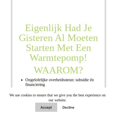
Eigenlijk Had Je
Gisteren Al Moeten
Starten Met Een
Warmtepomp!
WAAROM?
Ongelofelijke overheidssteun: subsidie én
financiering
Vanaf dag één besparen, óók als je financiert!
Meerwaardestijging huis is hoger dan de
We use cookies to ensure that we give you the best experience on
investering!
our website.
Veel hoger rendement dan op spaargeld
Accept
Decline
Je CO2-voetafdruk verlagen
Grote stap naar een energieneutraal huis