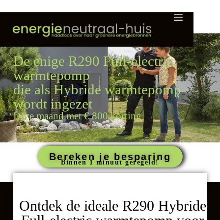
De enige R290 Full-electric
warmtepomp
die als Hybride warmtepomp
wordt ingezet
Deze maand met € 800 korting
Bereken je besparing
Binnen 1 minuut geregeld!
Ontdek de ideale R290 Hybride