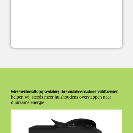
Geselecteerd op prestaties. Geïnstalleerd door vakmensen.
Met betrouwbare warmtepompen en ervaren installateurs
helpen wij steeds meer huishoudens overstappen naar
duurzame energie