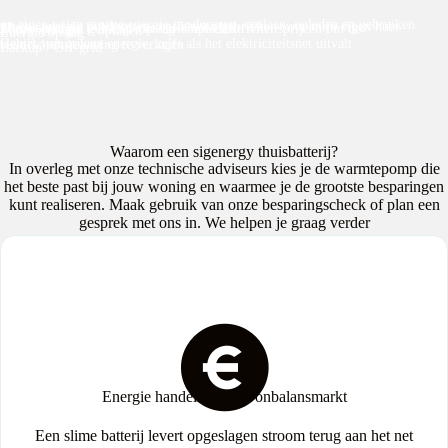
op eigen wijze groene energie produceren, opslaan, opladen en gebruiken.
groene energie produceren, opslaan en gebruiken voor mijn eigen huis.
Zonne-energie + energieopslag + opladen
Maak optimaal gebruik van variabele elektriciteitsprijzen om de
Zonne-energie + opladen
Energie opslag
Geniet van groene energie, zelfs als het elektriciteitsnet uitvalt.
elektriciteitsrekening te verlagen.
Backup / Off-grid
Waarom een sigenergy thuisbatterij?
In overleg met onze technische adviseurs kies je de warmtepomp die
het beste past bij jouw woning en waarmee je de grootste besparingen
kunt realiseren. Maak gebruik van onze besparingscheck of plan een
gesprek met ons in. We helpen je graag verder
Energie handelen op de onbalansmarkt
Een slime batterij levert opgeslagen stroom terug aan het net