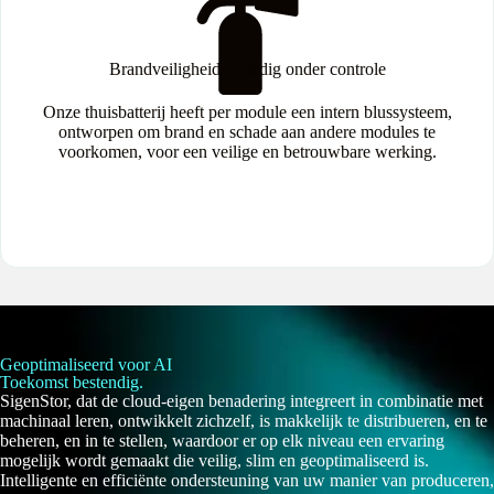
Brandveiligheid volledig onder controle
Onze thuisbatterij heeft per module een intern blussysteem,
ontworpen om brand en schade aan andere modules te
voorkomen, voor een veilige en betrouwbare werking.
Geoptimaliseerd voor AI
Toekomst bestendig.
SigenStor, dat de cloud-eigen benadering integreert in combinatie met
machinaal leren, ontwikkelt zichzelf, is makkelijk te distribueren, en te
beheren, en in te stellen, waardoor er op elk niveau een ervaring
mogelijk wordt gemaakt die veilig, slim en geoptimaliseerd is.
Intelligente en efficiënte ondersteuning van uw manier van produceren,