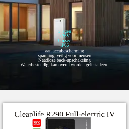
5 lagen
<36V
0m.sec
lP66
aan accubescherming
spanning, veilig voor mensen
Naadloze back-upschakeling
Waterbestendig, kan overal worden geïnstalleerd
Cleanlife R290 Full-electric IV