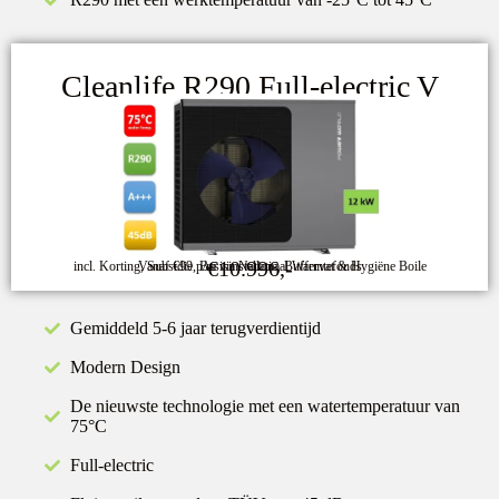
Cleanlife R290 Full-electric V
€10.996,-
incl. Korting, Subsidie, Basisinstallatie, Buffervat & Hygiëne Boile
Vanaf €99 p/m via Nationaal Warmtefonds
Gemiddeld 5-6 jaar terugverdientijd
Modern Design
De nieuwste technologie met een watertemperatuur van
75°C
Full-electric