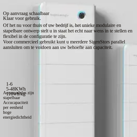
Op aanvraag schaalbaar
Klaar voor gebruik.
Of het nu voor thuis of uw bedrijf is, het unieke modulaire en
stapelbare ontwerp stelt u in staat het echt naar wens in te stellen en
flexibel in de configuratie te zijn.
Voor commercieel gebruikt kunt u meerdere SigenStors parallel
aansluiten om te voldoen aan uw behoefte aan capaciteit.
1-6
5-48KWh
Accumodules zijn
110wh/kg
stapelbaar
Accucapaciteit
per eenheid
hoge
energiedichtheid