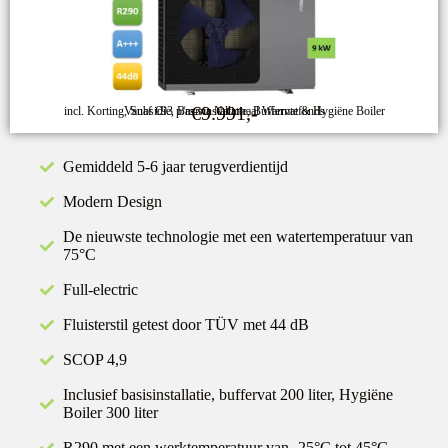
€9.991,-
incl. Korting, Subsidie, Basisinstallatie, Buffervat & Hygiëne Boiler
Vanaf €93 p/m via Nationaal Warmtefonds
Gemiddeld 5-6 jaar terugverdientijd
Modern Design
De nieuwste technologie met een watertemperatuur van
75°C
Full-electric
Fluisterstil getest door TÜV met 44 dB
SCOP 4,9
Inclusief basisinstallatie, buffervat 200 liter, Hygiëne
Boiler 300 liter
R290 met een werktemperatuur van -25°C tot 45°C