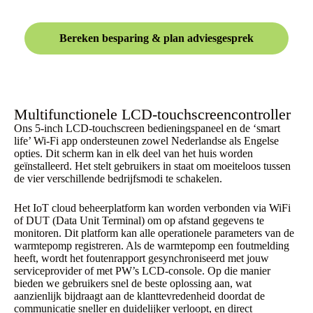
Bereken besparing & plan adviesgesprek
Multifunctionele LCD-touchscreencontroller
Ons 5-inch LCD-touchscreen bedieningspaneel en de ‘smart
life’ Wi-Fi app ondersteunen zowel Nederlandse als Engelse
opties. Dit scherm kan in elk deel van het huis worden
geïnstalleerd. Het stelt gebruikers in staat om moeiteloos tussen
de vier verschillende bedrijfsmodi te schakelen.
Het IoT cloud beheerplatform kan worden verbonden via WiFi
of DUT (Data Unit Terminal) om op afstand gegevens te
monitoren. Dit platform kan alle operationele parameters van de
warmtepomp registreren. Als de warmtepomp een foutmelding
heeft, wordt het foutenrapport gesynchroniseerd met jouw
serviceprovider of met PW’s LCD-console. Op die manier
bieden we gebruikers snel de beste oplossing aan, wat
aanzienlijk bijdraagt aan de klanttevredenheid doordat de
communicatie sneller en duidelijker verloopt, en direct